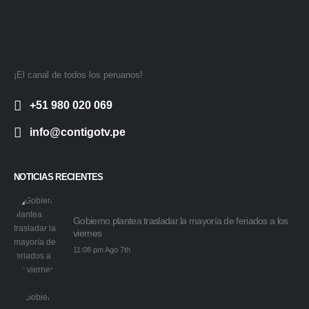
¡El canal de todos los peruanos!
+51 980 020 069
info@contigotv.pe
NOTICIAS RECIENTES
Gobierno plantea trasladar la mayoría de feriados a los
viernes
11:08 pm Ago 7th