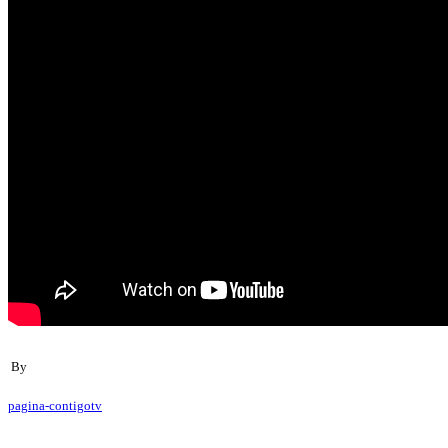
By
pagina-contigotv