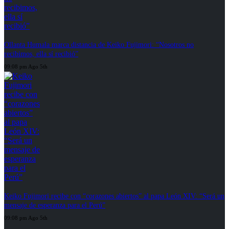
Ollanta Humala marca distancia de Keiko Fujimori: “Nosotros no
recibimos, ella sí recibió”
09:08 pm Ago 5th
Keiko Fujimori recibe con “corazones abiertos” al papa León XIV: “Será un
mensaje de esperanza para el Perú”
09:08 pm Ago 5th