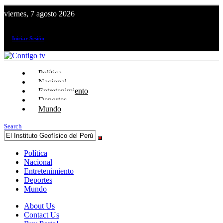
viernes, 7 agosto 2026
¡El canal de todos los peruanos!
Iniciar Sesión
Política
Nacional
Entretenimiento
Deportes
Mundo
Search
Política
Nacional
Entretenimiento
Deportes
Mundo
About Us
Contact Us