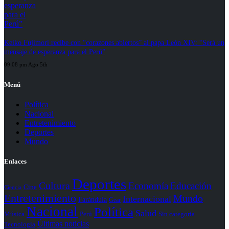
Keiko Fujimori recibe con “corazones abiertos” al papa León XIV: “Será un
mensaje de esperanza para el Perú”
09:08 pm Ago 5th
Menú
Política
Nacional
Entretenimiento
Deportes
Mundo
Enlaces
Deportes
Cultura
Economía
Educación
Cine
Ciencia
Entretenimiento
Mundo
Internacional
Farándula
Gear
Nacional
Política
Salud
Perú
Sin categoría
Música
Últimas noticias
Tecnología