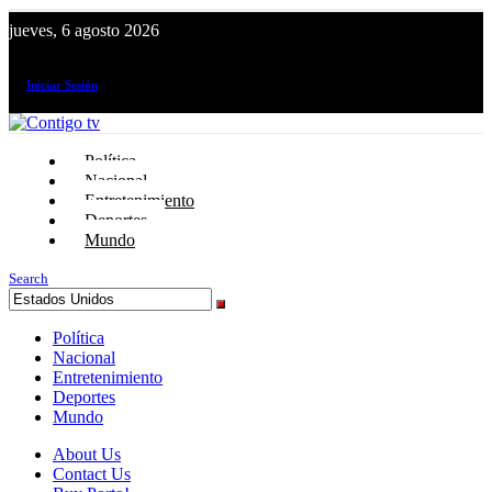
jueves, 6 agosto 2026
¡El canal de todos los peruanos!
Iniciar Sesión
Política
Nacional
Entretenimiento
Deportes
Mundo
Search
Política
Nacional
Entretenimiento
Deportes
Mundo
About Us
Contact Us