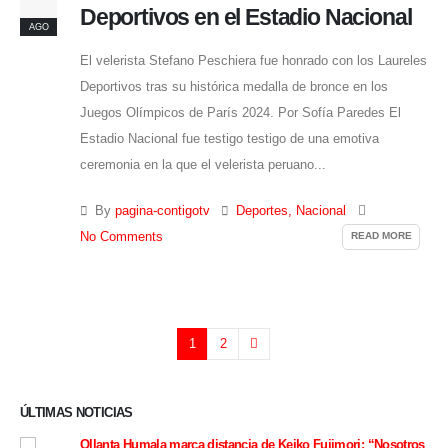
Deportivos en el Estadio Nacional
AGO
El velerista Stefano Peschiera fue honrado con los Laureles
Deportivos tras su histórica medalla de bronce en los
Juegos Olímpicos de París 2024. Por Sofía Paredes El
Estadio Nacional fue testigo testigo de una emotiva
ceremonia en la que el velerista peruano...
By
pagina-contigotv
Deportes
,
Nacional
READ MORE
No Comments
1
2
ÚLTIMAS NOTICIAS
Ollanta Humala marca distancia de Keiko Fujimori: “Nosotros
Rest