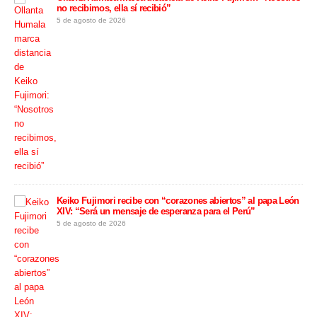
no recibimos, ella sí recibió”
fue
5 de agosto de 2026
5 de
Keiko Fujimori recibe con “corazones abiertos” al papa León
XIV: “Será un mensaje de esperanza para el Perú”
5 de agosto de 2026
Cor
Lim
5 de