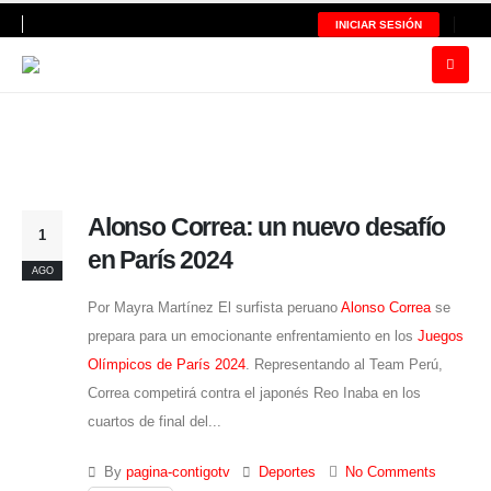
INICIAR SESIÓN
Alonso Correa: un nuevo desafío
1
en París 2024
AGO
Por Mayra Martínez El surfista peruano
Alonso Correa
se
prepara para un emocionante enfrentamiento en los
Juegos
Olímpicos de París 2024
. Representando al Team Perú,
Correa competirá contra el japonés Reo Inaba en los
cuartos de final del...
By
pagina-contigotv
Deportes
No Comments