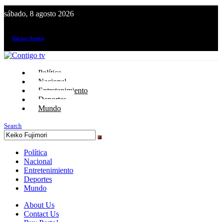
sábado, 8 agosto 2026
¡El canal de todos los peruanos!
Iniciar Sesión
Política
Nacional
Entretenimiento
Deportes
Mundo
Search
Política
Nacional
Entretenimiento
Deportes
Mundo
About Us
Contact Us