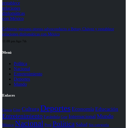
Gobierno peruano otorga salvoconducto a Betssy Chávez y restablece
relaciones diplomáticas con México
11:08 pm Ago 7th
Menú
Política
Nacional
Entretenimiento
Deportes
Mundo
Enlaces
Deportes
Cultura
Economía
Educación
Cine
Ciencia
Entretenimiento
Mundo
Internacional
Farándula
Gear
Nacional
Política
Salud
Perú
Sin categoría
Música