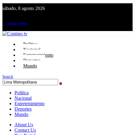
sábado, 8 agosto 2026
¡El canal de todos los peruanos!
Iniciar Sesión
Política
Nacional
Entretenimiento
Deportes
Mundo
Search
Política
Nacional
Entretenimiento
Deportes
Mundo
About Us
Contact Us