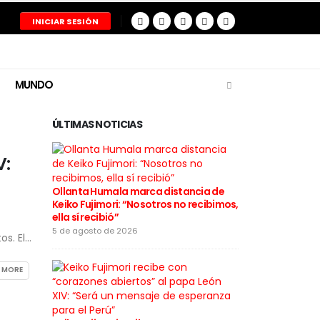
INICIAR SESIÓN
MUNDO
ÚLTIMAS NOTICIAS
V:
Ollanta Humala marca distancia de
Restos del pil
Keiko Fujimori: “Nosotros no recibimos,
tragedia aér
ella sí recibió”
entregados a
5 de agosto de 2026
5 de agosto de
. El...
 MORE
Cortes de lu