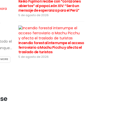
a varios distr
Keiko Fujimori recibe con “corazones
desde este 5
abiertos” al papa León XIV: “Será un
mensaje de esperanza para el Perú”
5 de agosto de
5 de agosto de 2026
todo el
Incendio forestal interrumpe el acceso
Rafael López 
ferroviario a Machu Picchu y afecta el
motivos de la
unque...
traslado de turistas
califica las 
“infames”
5 de agosto de 2026
 MORE
4 de agosto de
 se