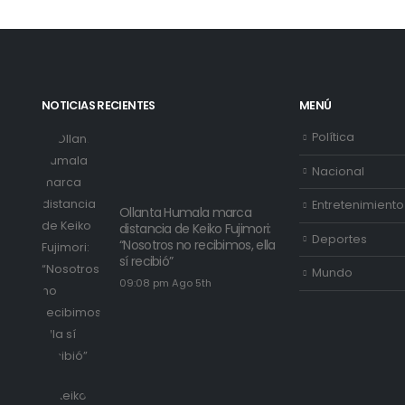
NOTICIAS RECIENTES
MENÚ
Política
Nacional
Entretenimiento
Ollanta Humala marca
distancia de Keiko Fujimori:
Deportes
“Nosotros no recibimos, ella
sí recibió”
Mundo
09:08 pm Ago 5th