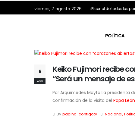
viernes, 7 agosto 2026
¡El canal de todos los p
POLÍTICA
Keiko Fujimori recibe c
5
“Será un mensaje de es
AGO
Por Arquímedes Mayta La presidenta de
confirmación de la visita del
Papa León
By
pagina-contigotv
Nacional
,
Políti