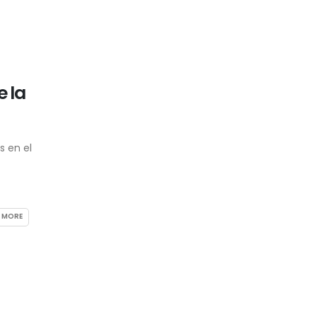
 la
s en el
 MORE