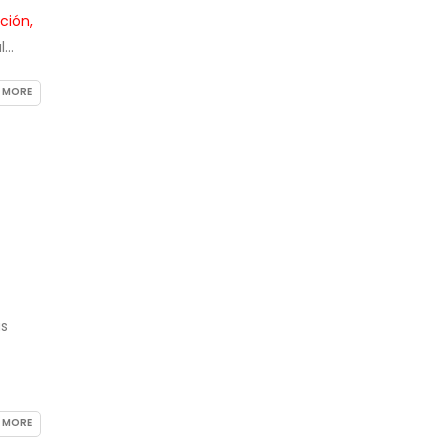
ción,
..
 MORE
us
 MORE