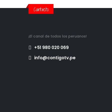
Contacto
¡El canal de todos los peruanos!
+51 980 020 069
info@contigotv.pe