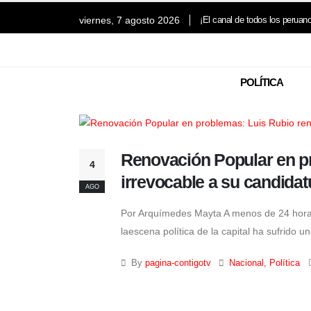
viernes, 7 agosto 2026
¡El canal de todos los peruan
POLÍTICA
Renovación Popular en p
4
irrevocable a su candidat
AGO
Por Arquímedes Mayta A menos de 24 horas d
laescena política de la capital ha sufrido u
By
pagina-contigotv
Nacional
,
Política