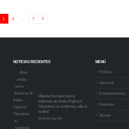
…
1
2
7
NOTICIAS RECIENTES
MENÚ
Política
Nacional
Entretenimiento
Ollanta Humala marca
distancia de Keiko Fujimori:
Deportes
“Nosotros no recibimos, ella sí
recibió”
Mundo
09:08 pm Ago 5th