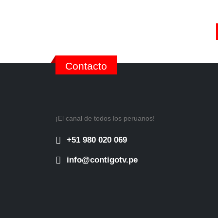
Contacto
¡El canal de todos los peruanos!
+51 980 020 069
info@contigotv.pe