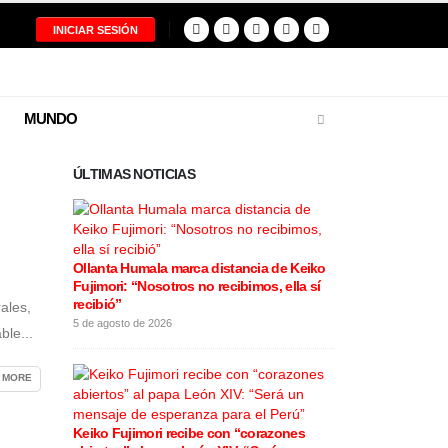
INICIAR SESIÓN
MUNDO
ÚLTIMAS NOTICIAS
Ollanta Humala marca distancia de Keiko
Restos del pilo
Fujimori: “Nosotros no recibimos, ella sí
tragedia aérea
recibió”
entregados a s
ales,
5 de agosto de 2026
5 de agosto de 20
ble...
 MORE
Keiko Fujimori recibe con “corazones
Cortes de luz