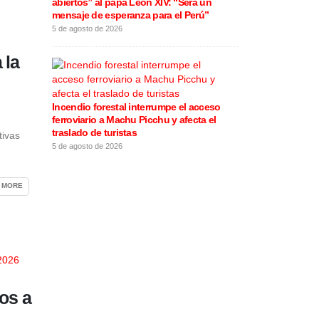
abiertos” al papa León XIV: “Será un
varios distrit
mensaje de esperanza para el Perú”
este 5 de agos
5 de agosto de 2026
5 de agosto de 20
 la
Incendio forestal interrumpe el acceso
Rafael López Al
ferroviario a Machu Picchu y afecta el
motivos de la 
traslado de turistas
califica las e
tivas
5 de agosto de 2026
4 de agosto de 20
 MORE
os a