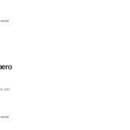
 MORE
pero
te del
 MORE