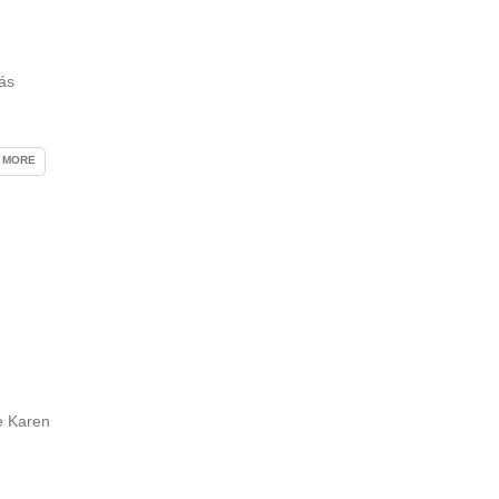
ás
 MORE
e Karen