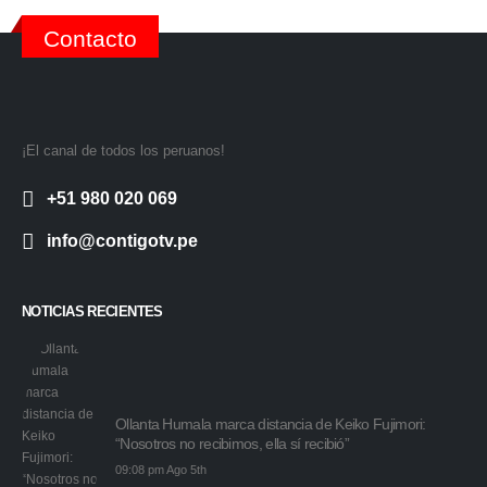
Contacto
¡El canal de todos los peruanos!
+51 980 020 069
info@contigotv.pe
NOTICIAS RECIENTES
Ollanta Humala marca distancia de Keiko Fujimori:
“Nosotros no recibimos, ella sí recibió”
09:08 pm Ago 5th