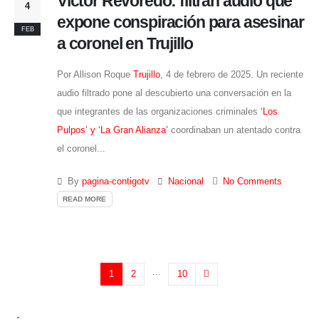
Víctor Revoredo: filtran audio que
4
expone conspiración para asesinar
FEB
a coronel en Trujillo
Por Allison Roque
Trujillo
, 4 de febrero de 2025. Un reciente
audio filtrado pone al descubierto una conversación en la
que integrantes de las organizaciones criminales
‘Los
Pulpos’ y ‘La Gran Alianza’
coordinaban un atentado contra
el coronel...
By
pagina-contigotv
Nacional
No Comments
READ MORE
…
1
2
10