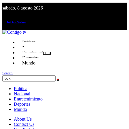
sábado, 8 agosto 2026
¡El canal de todos los peruanos!
Iniciar Sesión
Política
Nacional
Entretenimiento
Deportes
Mundo
Search
Política
Nacional
Entretenimiento
Deportes
Mundo
About Us
Contact Us