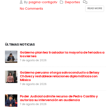
By
pagina-contigotv
Deportes
READ MORE
No Comments
ÚLTIMAS NOTICIAS
el
Gobierno plantea trasladar la mayoría de feriados a
los viernes
7 de agosto de 2026
:
Gobierno peruano otorga salvoconducto a Betssy
Chávez y restablece relaciones diplomáticas con
México
7 de agosto de 2026
apa
rú”
Poder Judicial admite recurso de Pedro Castillo y
autoriza su intervención en audiencia
7 de agosto de 2026