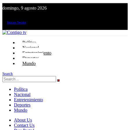
domingo, 9 agosto 2026
¡El canal de todos los peruanos!
Iniciar Sesión
Política
Nacional
Entretenimiento
Deportes
Mundo
Search
Política
Nacional
Entretenimiento
Deportes
Mundo
About Us
Contact Us