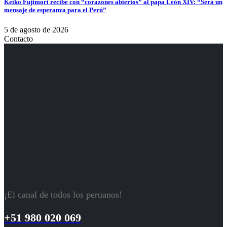
Keiko Fujimori recibe con “corazones abiertos” al papa León XIV: “Será un
mensaje de esperanza para el Perú”
5 de agosto de 2026
Contacto
¡El canal de todos los peruanos!
+51 980 020 069