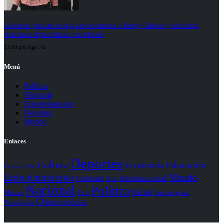
Gobierno peruano otorga salvoconducto a Betssy Chávez y restablece
relaciones diplomáticas con México
11:08 pm Ago 7th
Menú
Política
Nacional
Entretenimiento
Deportes
Mundo
Enlaces
Deportes
Cultura
Economía
Educación
Cine
Ciencia
Entretenimiento
Mundo
Internacional
Farándula
Gear
Nacional
Política
Salud
Perú
Sin categoría
Música
Últimas noticias
Tecnología