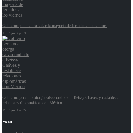
Gobierno plantea trasladar la mayoría de feriados a los viernes
11:08 pm Ago 7th
Gobierno peruano otorga salvoconducto a Betssy Chávez y restablece
relaciones diplomáticas con México
11:08 pm Ago 7th
Menú