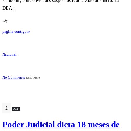
'Chibolín', con actividades sospechosas de lavado de dinero. La
DEA...
By
pagina-contigotv
Nacional
No Comments
Read More
2
OCT
Poder Judicial dicta 18 meses de