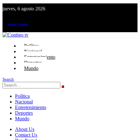
jueves, 6 agosto 2026
¡El canal de todos los peruanos!
Iniciar Sesión
Política
Nacional
Entretenimiento
Deportes
Mundo
Search
Política
Nacional
Entretenimiento
Deportes
Mundo
About Us
Contact Us