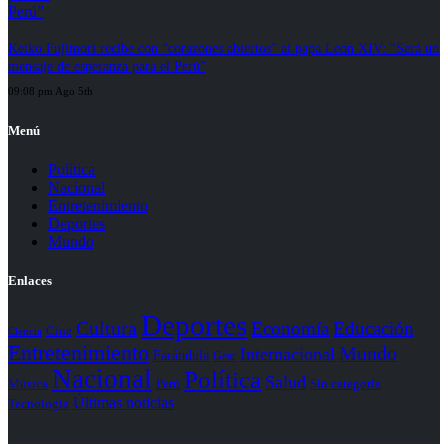
Keiko Fujimori recibe con “corazones abiertos” al papa León XIV: “Será un
mensaje de esperanza para el Perú”
09:08 pm Ago 5th
Menú
Política
Nacional
Entretenimiento
Deportes
Mundo
Enlaces
Deportes
Cultura
Economía
Educación
Cine
Ciencia
Entretenimiento
Mundo
Internacional
Farándula
Gear
Nacional
Política
Salud
Perú
Sin categoría
Música
Últimas noticias
Tecnología