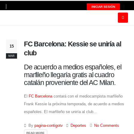
INICIAR SESIÓN
FC Barcelona: Kessie se uniría al
15
club
MAR
De acuerdo a medios españoles, el
marfileño llegaría gratis al cuadro
catalán proveniente del AC Milan.
El
FC Barcelona
contará con el mediocampista marfileño
Frank Kessie la próxima temporada, de acuerdo a medios
españoles. El marfileño se uniría al club...
By
pagina-contigotv
Deportes
No Comments
READ MORE