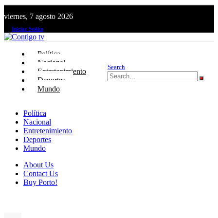
viernes, 7 agosto 2026
¡El canal de todos los peruanos!
Iniciar Sesión
Política
Nacional
Search
Entretenimiento
Deportes
Mundo
Política
Nacional
Entretenimiento
Deportes
Mundo
About Us
Contact Us
Buy Porto!