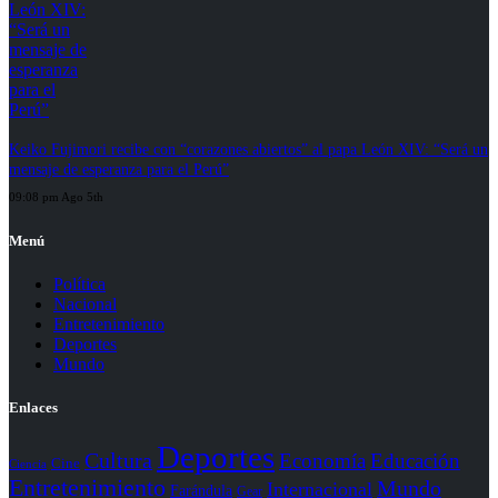
Keiko Fujimori recibe con “corazones abiertos” al papa León XIV: “Será un
mensaje de esperanza para el Perú”
09:08 pm Ago 5th
Menú
Política
Nacional
Entretenimiento
Deportes
Mundo
Enlaces
Deportes
Cultura
Economía
Educación
Cine
Ciencia
Entretenimiento
Mundo
Internacional
Farándula
Gear