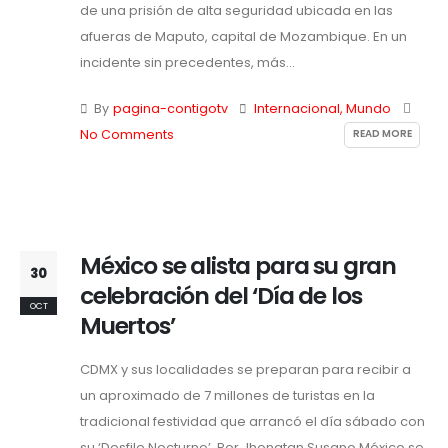
de una prisión de alta seguridad ubicada en las
afueras de Maputo, capital de Mozambique. En un
incidente sin precedentes, más...
By
pagina-contigotv
Internacional
,
Mundo
READ MORE
No Comments
México se alista para su gran
30
celebración del ‘Día de los
OCT
Muertos’
CDMX y sus localidades se preparan para recibir a
un aproximado de 7 millones de turistas en la
tradicional festividad que arrancó el día sábado con
su ‘Desfile Nocturno’. Por Jhonatan Susano México se