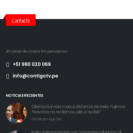
Contacto
¡El canal de todos los peruanos!
+51 980 020 069
info@contigotv.pe
NOTICIAS RECIENTES
Ollanta Humala marca distancia de Keiko Fujimori:
“Nosotros no recibimos, ella sí recibió”
09:08 pm Ago 5th