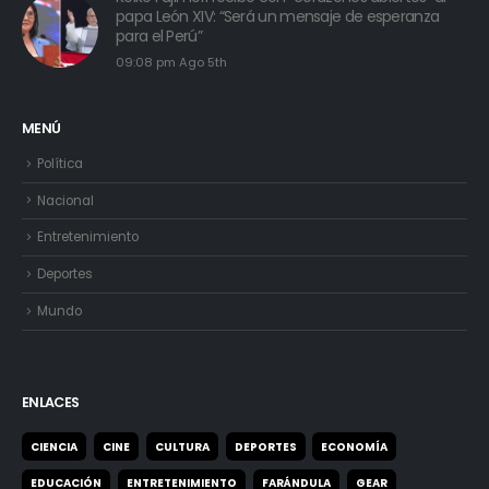
Keiko Fujimori recibe con “corazones abiertos” al
papa León XIV: “Será un mensaje de esperanza
para el Perú”
09:08 pm Ago 5th
MENÚ
Política
Nacional
Entretenimiento
Deportes
Mundo
ENLACES
CIENCIA
CINE
CULTURA
DEPORTES
ECONOMÍA