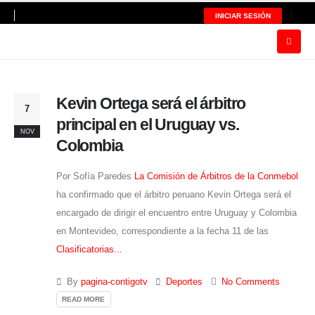
INICIAR SESIÓN
Kevin Ortega será el árbitro
7
principal en el Uruguay vs.
NOV
Colombia
Por Sofía Paredes
La Comisión de Árbitros de la Conmebol
ha confirmado que el árbitro peruano Kevin Ortega será el
encargado de dirigir el encuentro entre Uruguay y Colombia
en Montevideo, correspondiente a la fecha 11 de las
Clasificatorias...
By
pagina-contigotv
Deportes
No Comments
READ MORE