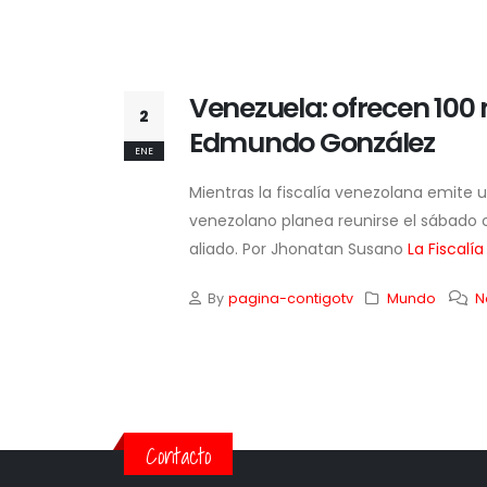
Venezuela: ofrecen 100 
2
Edmundo González
ENE
Mientras la fiscalía venezolana emite
venezolano planea reunirse el sábado c
aliado. Por Jhonatan Susano
La Fiscalía
By
pagina-contigotv
Mundo
N
Contacto