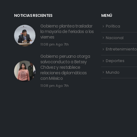
NOTICIAS RECIENTES
MENÚ
Gobierno plantea trasladar
Política
la mayoría de feriados a los
viernes
Nacional
11:08 pm Ago 7th
Entretenimiento
Gobierno peruano otorga
Deportes
salvoconducto a Betssy
Chávez y restablece
Mundo
relaciones diplomáticas
con México
11:08 pm Ago 7th