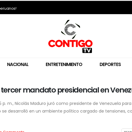
 peruanos!
NACIONAL
ENTRETENIMIENTO
DEPORTES
tercer mandato presidencial en Venez
Gobierno plantea trasladar
Fiscalía solicita m
la mayoría de feriados a los
años de prisión par
viernes
diputado Harvey 
:05 p. m., Nicolás Maduro juró como presidente de Venezuela para
7 de agosto de 2026
7 de agosto de 2026
 se desarrolló en un ambiente político cargado de tensiones, c
Gobierno peruano otorga
Ollanta Humala m
salvoconducto a Betssy
distancia de Keiko 