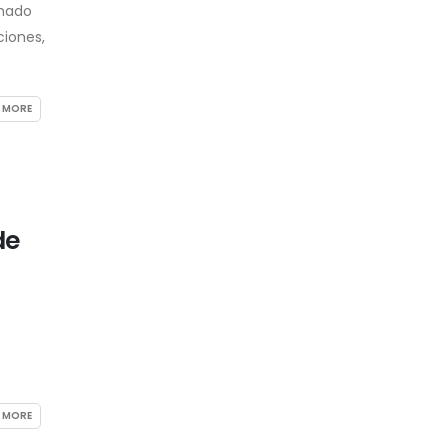
chado
ciones,
 MORE
de
 MORE