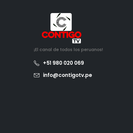
¡El canal de todos los peruanos!
+51 980 020 069
info@contigotv.pe