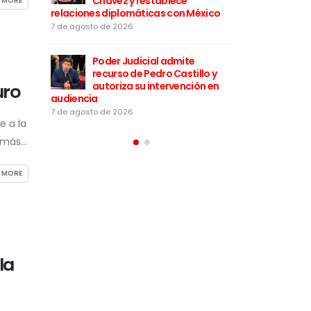
imos, ella
Chávez y restablece
“Nosotr
 MORE
relaciones diplomáticas con México
sí recibió”
7 de agosto de 2026
5 de agosto de 202
be con
Poder Judicial admite
Keiko Fu
os” al papa
recurso de Pedro Castillo y
“corazo
 mensaje de
autoriza su intervención en
León XI
uro
audiencia
esperanza para e
7 de agosto de 2026
5 de agosto de 202
e a la
más...
 MORE
la