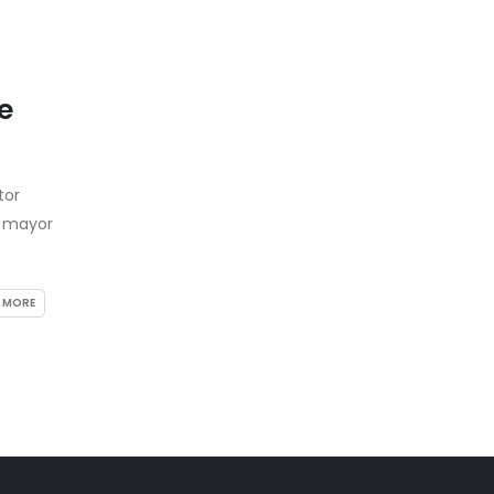
e
tor
u mayor
 MORE