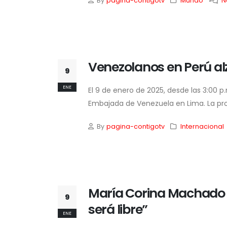
By
pagina-contigotv
Mundo
N
Venezolanos en Perú al
9
ENE
El 9 de enero de 2025, desde las 3:00 p
Embajada de Venezuela en Lima. La prot
By
pagina-contigotv
Internacional
María Corina Machado r
9
será libre”
ENE