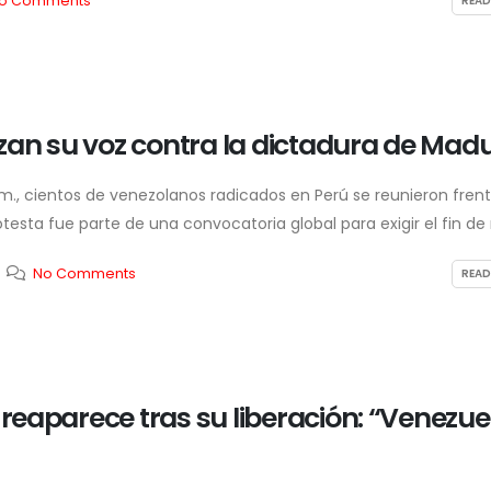
Chávez y restablece
“Nosotros no recib
o Comments
READ
relaciones diplomáticas con México
sí recibió”
7 de agosto de 2026
5 de agosto de 2026
Poder Judicial admite
Keiko Fujimori reci
recurso de Pedro Castillo y
“corazones abiert
autoriza su intervención en
León XIV: “Será un
zan su voz contra la dictadura de Mad
audiencia
esperanza para el Perú”
7 de agosto de 2026
5 de agosto de 2026
.m., cientos de venezolanos radicados en Perú se reunieron frent
esta fue parte de una convocatoria global para exigir el fin de 
No Comments
READ
eaparece tras su liberación: “Venezue