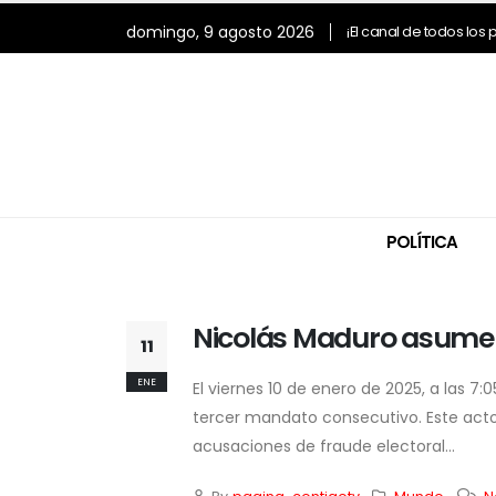
domingo, 9 agosto 2026
¡El canal de todos los
POLÍTICA
Nicolás Maduro asume 
11
ENE
El viernes 10 de enero de 2025, a las 7
tercer mandato consecutivo. Este acto
acusaciones de fraude electoral...