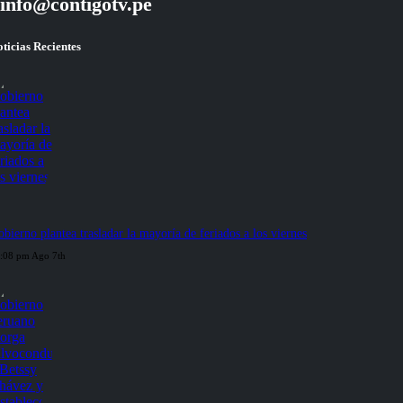
info@contigotv.pe
ticias Recientes
bierno plantea trasladar la mayoría de feriados a los viernes
:08 pm Ago 7th