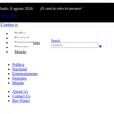
ábado, 8 agosto 2026
¡El canal de todos los peruanos!
Iniciar Sesión
Política
Nacional
Search
Entretenimiento
Deportes
Mundo
Política
Nacional
Entretenimiento
Deportes
Mundo
About Us
Contact Us
Buy Porto!