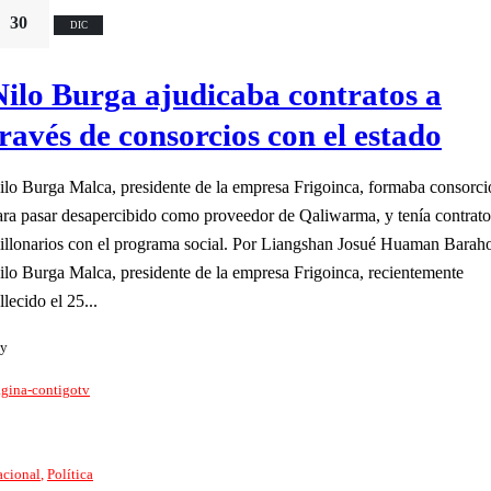
30
DIC
Nilo Burga ajudicaba contratos a
través de consorcios con el estado
ilo Burga Malca, presidente de la empresa Frigoinca, formaba consorci
ara pasar desapercibido como proveedor de Qaliwarma, y tenía contrato
illonarios con el programa social. Por Liangshan Josué Huaman Barah
ilo Burga Malca, presidente de la empresa Frigoinca, recientemente
llecido el 25...
y
gina-contigotv
acional
,
Política