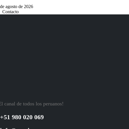
 de agosto de 2026
Contacto
El canal de todos los peruanos!
+51 980 020 069