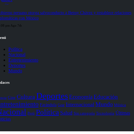
bierno peruano otorga salvoconducto a Betssy Chávez y restablece relaciones
iplomáticas con México
:08 pm Ago 7th
enú
Política
Nacional
Entretenimiento
Deportes
Mundo
nlaces
Deportes
Cultura
Economía
Educación
Cine
encia
ntretenimiento
Mundo
Internacional
Farándula
Gear
Música
Nacional
Política
Salud
Últimas
Perú
Sin categoría
Tecnología
ticias