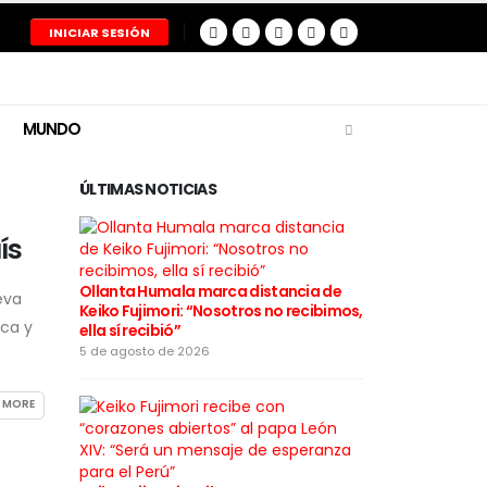
INICIAR SESIÓN
MUNDO
ÚLTIMAS NOTICIAS
ís
Ollanta Humala marca distancia de
Restos del pil
eva
Keiko Fujimori: “Nosotros no recibimos,
tragedia aér
ica y
ella sí recibió”
entregados a
5 de agosto de 2026
5 de agosto de
 MORE
Cortes de lu