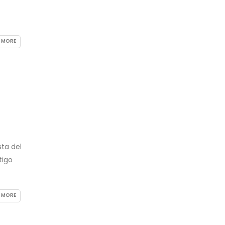
 MORE
sta del
tigo
 MORE