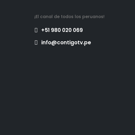
¡El canal de todos los peruanos!
+51 980 020 069
info@contigotv.pe