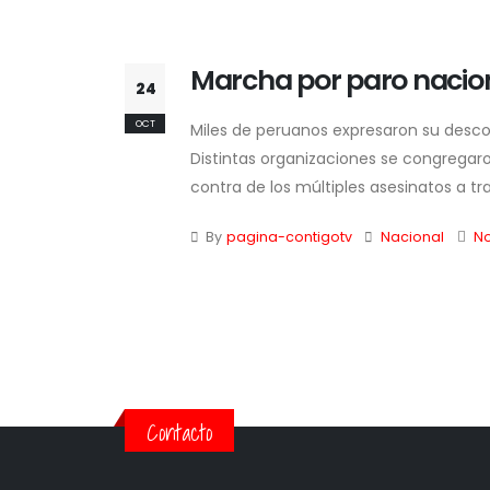
Marcha por paro nacion
24
OCT
Miles de peruanos expresaron su descon
Distintas organizaciones se congregaro
contra de los múltiples asesinatos a tra
By
pagina-contigotv
Nacional
N
Contacto