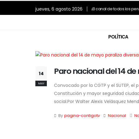
jueves, 6 agosto 2026
¡El canal de todos los pe
POLÍTICA
Paro nacional del 14 de
14
MAY
Convocado por la CGTP y el SUTEP, el p
Constitución y mayor seguridad ciudada
social.Por Walter Alexis Velásquez Mend
By
pagina-contigotv
Nacional
N