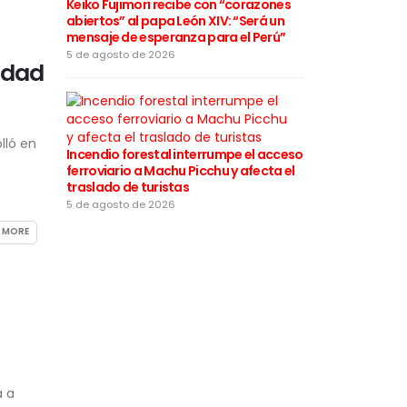
a varios distr
Keiko Fujimori recibe con “corazones
desde este 5
abiertos” al papa León XIV: “Será un
mensaje de esperanza para el Perú”
5 de agosto de
5 de agosto de 2026
idad
lló en
Incendio forestal interrumpe el acceso
Rafael López 
ferroviario a Machu Picchu y afecta el
motivos de la
traslado de turistas
califica las 
“infames”
5 de agosto de 2026
4 de agosto de
 MORE
á a