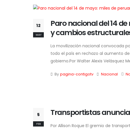
Paro nacional del 14 d
12
y cambios estructurale
MAY
La movilización nacional convocada por 
todo el país en rechazo al aumento de l
gobierno.Por Walter Alexis Velásquez Me
By
pagina-contigotv
Nacional
N
Transportistas anuncia
5
FEB
Por Allison Roque El gremio de transpo