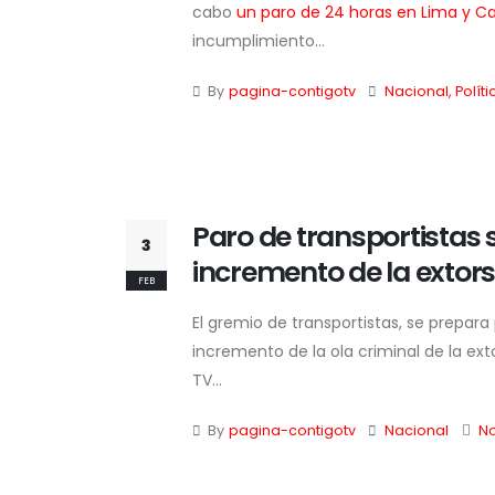
cabo
un paro de 24 horas en Lima y Ca
incumplimiento...
By
pagina-contigotv
Nacional
,
Políti
Paro de transportistas s
3
incremento de la extors
FEB
El gremio de transportistas, se prepar
incremento de la ola criminal de la ext
TV...
By
pagina-contigotv
Nacional
N