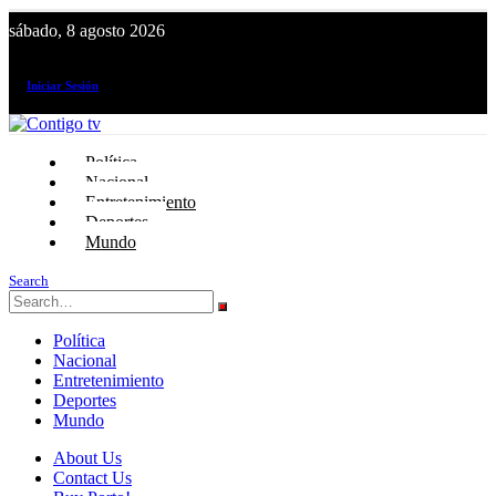
sábado, 8 agosto 2026
¡El canal de todos los peruanos!
Iniciar Sesión
Política
Nacional
Entretenimiento
Deportes
Mundo
Search
Política
Nacional
Entretenimiento
Deportes
Mundo
About Us
Contact Us