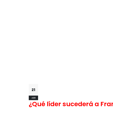
21
ABR
¿Qué líder sucederá a Fran