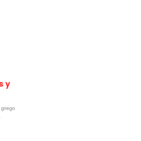
s y
 griega
.