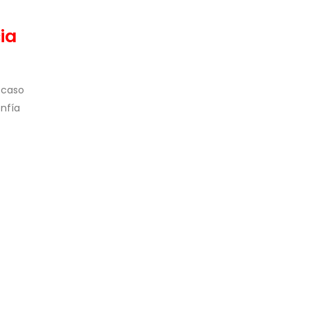
ia
 caso
onfía