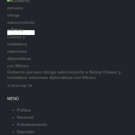
Gobierno peruano otorga salvoconducto a Betssy Chávez y
restablece relaciones diplomáticas con México
11:08 pm Ago 7th
MENÚ
Política
Nacional
Entretenimiento
Deportes