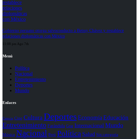
Gobierno peruano otorga salvoconducto a Betssy Chávez y restablece
relaciones diplomáticas con México
11:08 pm Ago 7th
Menú
Política
Nacional
Entretenimiento
Deportes
Mundo
Enlaces
Deportes
Cultura
Economía
Educación
Cine
Ciencia
Entretenimiento
Mundo
Internacional
Farándula
Gear
Nacional
Política
Salud
Perú
Sin categoría
Música