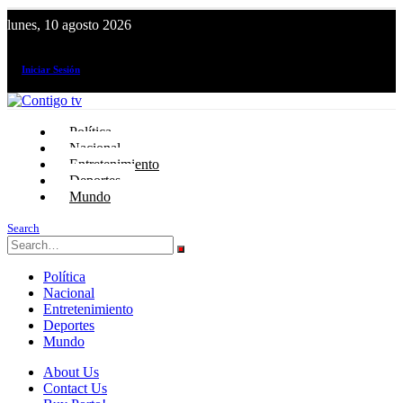
lunes, 10 agosto 2026
¡El canal de todos los peruanos!
Iniciar Sesión
Política
Nacional
Entretenimiento
Deportes
Mundo
Search
Política
Nacional
Entretenimiento
Deportes
Mundo
About Us
Contact Us