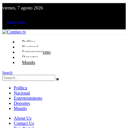
viernes, 7 agosto 2026
¡El canal de todos los peruanos!
Iniciar Sesión
Política
Nacional
Entretenimiento
Deportes
Mundo
Search
Política
Nacional
Entretenimiento
Deportes
Mundo
About Us
Contact Us