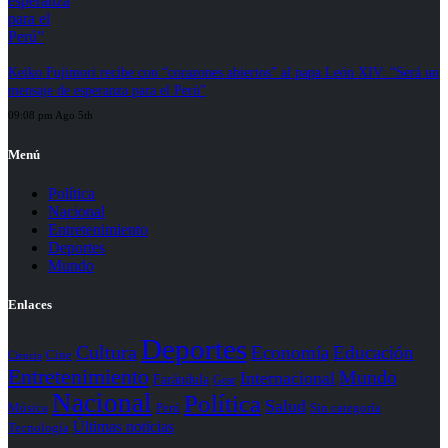
Keiko Fujimori recibe con “corazones abiertos” al papa León XIV: “Será un
mensaje de esperanza para el Perú”
09:08 pm Ago 5th
Menú
Política
Nacional
Entretenimiento
Deportes
Mundo
Enlaces
Deportes
Cultura
Economía
Educación
Cine
Ciencia
Entretenimiento
Mundo
Internacional
Farándula
Gear
Nacional
Política
Salud
Perú
Sin categoría
Música
Últimas noticias
Tecnología