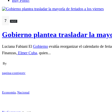
Buy Porto!
7
AGO
Gobierno plantea trasladar la mayor
Luciana Fabiani El
Gobierno
evalúa reorganizar el calendario de feri
Finanzas,
Elmer Cuba,
quien...
By
pagina-contigotv
Economía
,
Nacional