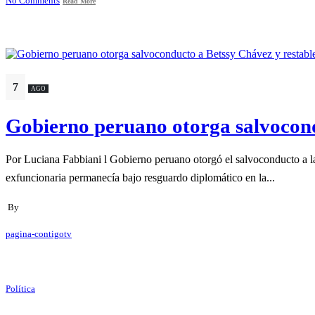
No Comments
Read More
7
AGO
Gobierno peruano otorga salvocond
Por Luciana Fabbiani l Gobierno peruano otorgó el salvoconducto a l
exfuncionaria permanecía bajo resguardo diplomático en la...
By
pagina-contigotv
Política