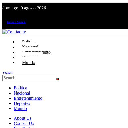
domingo, 9 agosto 2026
¡El canal de todos los peruanos!
Iniciar Sesión
Política
Nacional
Entretenimiento
Deportes
Mundo
Search
Política
Nacional
Entretenimiento
Deportes
Mundo
About Us
Contact Us