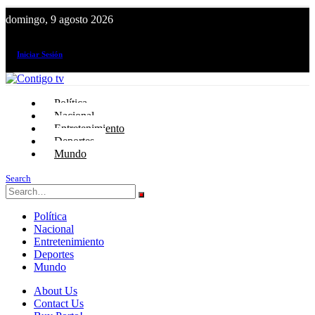
domingo, 9 agosto 2026
¡El canal de todos los peruanos!
Iniciar Sesión
Política
Nacional
Entretenimiento
Deportes
Mundo
Search
Política
Nacional
Entretenimiento
Deportes
Mundo
About Us
Contact Us