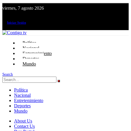
viernes, 7 agosto 2026
¡El canal de todos los peruanos!
Iniciar Sesión
Política
Nacional
Entretenimiento
Deportes
Mundo
Search
Política
Nacional
Entretenimiento
Deportes
Mundo
About Us
Contact Us