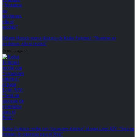
Ollanta Humala marca distancia de Keiko Fujimori: “Nosotros no
recibimos, ella sí recibió”
09:08 pm Ago 5th
Keiko Fujimori recibe con “corazones abiertos” al papa León XIV: “Será un
mensaje de esperanza para el Perú”