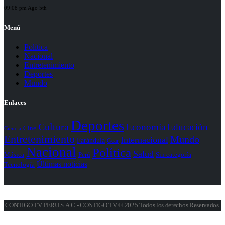
09:08 pm Ago 5th
Menú
Política
Nacional
Entretenimiento
Deportes
Mundo
Enlaces
Deportes
Cultura
Economía
Educación
Cine
Ciencia
Entretenimiento
Mundo
Internacional
Farándula
Gear
Nacional
Política
Salud
Perú
Sin categoría
Música
Últimas noticias
Tecnología
CONTIGO TV PERU S.A.C - CONTIGO TV © 2025 Todos los derechos Reservados.