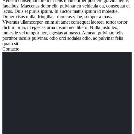
Aenean consequat lorem ut felis ullamcorper posuere gravida tellus
faucibus. Maecenas dolor elit, pulvinar eu vehicula eu, consequat et
lacus. Duis et purus ipsum. In auctor mattis ipsum id molestie.
Donec risus nulla, fringilla a rhoncus vitae, semper a massa.
Vivamus ullamcorper, enim sit amet consequat laoreet, tortor tortor
dictum urna, ut egestas urna ipsum nec libero. Nulla justo leo,
molestie vel tempor nec, egestas at massa. Aenean pulvinar, felis
porttitor iaculis pulvinar, odio orci sodales odio, ac pulvinar felis
quam sit.
Contacto