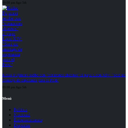
09:08 pm Ago 5th
Keiko Fujimori recibe con “corazones abiertos” al papa León XIV: “Será un
mensaje de esperanza para el Perú”
09:08 pm Ago 5th
Menú
Política
Nacional
Entretenimiento
Deportes