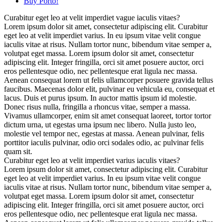
Buy Porto!
Curabitur eget leo at velit imperdiet vague iaculis vitaes?
Lorem ipsum dolor sit amet, consectetur adipiscing elit. Curabitur
eget leo at velit imperdiet varius. In eu ipsum vitae velit congue
iaculis vitae at risus. Nullam tortor nunc, bibendum vitae semper a,
volutpat eget massa. Lorem ipsum dolor sit amet, consectetur
adipiscing elit. Integer fringilla, orci sit amet posuere auctor, orci
eros pellentesque odio, nec pellentesque erat ligula nec massa.
Aenean consequat lorem ut felis ullamcorper posuere gravida tellus
faucibus. Maecenas dolor elit, pulvinar eu vehicula eu, consequat et
lacus. Duis et purus ipsum. In auctor mattis ipsum id molestie.
Donec risus nulla, fringilla a rhoncus vitae, semper a massa.
Vivamus ullamcorper, enim sit amet consequat laoreet, tortor tortor
dictum urna, ut egestas urna ipsum nec libero. Nulla justo leo,
molestie vel tempor nec, egestas at massa. Aenean pulvinar, felis
porttitor iaculis pulvinar, odio orci sodales odio, ac pulvinar felis
quam sit.
Curabitur eget leo at velit imperdiet varius iaculis vitaes?
Lorem ipsum dolor sit amet, consectetur adipiscing elit. Curabitur
eget leo at velit imperdiet varius. In eu ipsum vitae velit congue
iaculis vitae at risus. Nullam tortor nunc, bibendum vitae semper a,
volutpat eget massa. Lorem ipsum dolor sit amet, consectetur
adipiscing elit. Integer fringilla, orci sit amet posuere auctor, orci
eros pellentesque odio, nec pellentesque erat ligula nec massa.