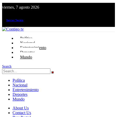
viernes, 7 agosto 2026
¡El canal de todos los peruanos!
Iniciar Sesión
Política
Nacional
Entretenimiento
Deportes
Mundo
Search
Política
Nacional
Entretenimiento
Deportes
Mundo
About Us
Contact Us