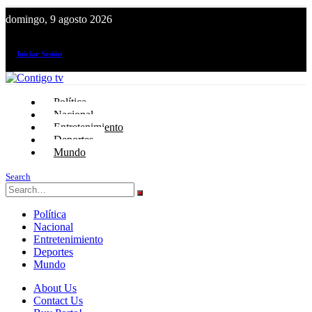
domingo, 9 agosto 2026
¡El canal de todos los peruanos!
Iniciar Sesión
Política
Nacional
Entretenimiento
Deportes
Mundo
Search
Política
Nacional
Entretenimiento
Deportes
Mundo
About Us
Contact Us