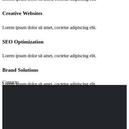
Creative Websites
Lorem ipsum dolor sit amet, coctetur adipiscing elit.
SEO Optimization
Lorem ipsum dolor sit amet, coctetur adipiscing elit.
Brand Solutions
Contacto
Lorem ipsum dolor sit amet, coctetur adipiscing elit.