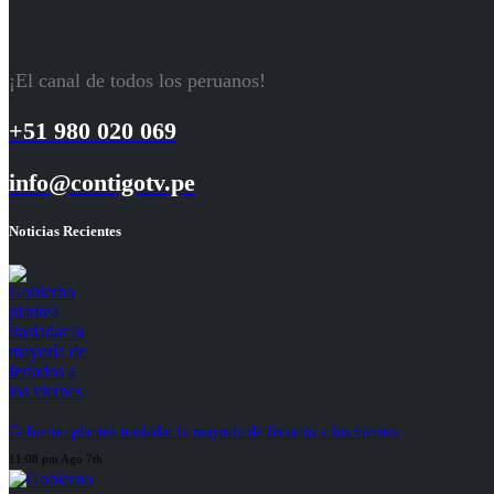
¡El canal de todos los peruanos!
+51 980 020 069
info@contigotv.pe
Noticias Recientes
Gobierno plantea trasladar la mayoría de feriados a los viernes
11:08 pm Ago 7th