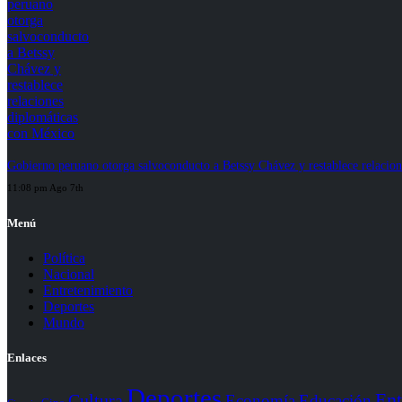
Gobierno peruano otorga salvoconducto a Betssy Chávez y restablece relacio
11:08 pm Ago 7th
Menú
Política
Nacional
Entretenimiento
Deportes
Mundo
Enlaces
Deportes
Ent
Cultura
Economía
Educación