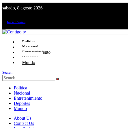
sábado, 8 agosto 2026
¡El canal de todos los peruanos!
Iniciar Sesión
Política
Nacional
Entretenimiento
Deportes
Mundo
Search
Política
Nacional
Entretenimiento
Deportes
Mundo
About Us
Contact Us