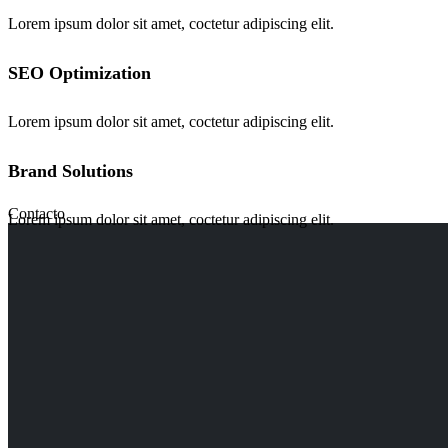
Lorem ipsum dolor sit amet, coctetur adipiscing elit.
SEO Optimization
Lorem ipsum dolor sit amet, coctetur adipiscing elit.
Brand Solutions
Contacto
Lorem ipsum dolor sit amet, coctetur adipiscing elit.