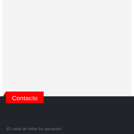
SEO Optimization
Lorem ipsum dolor sit amet, coctetur adipiscing elit.
Brand Solutions
Lorem ipsum dolor sit amet, coctetur adipiscing elit.
Contacto
¡El canal de todos los peruanos!