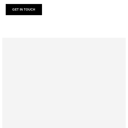
GET IN TOUCH
Mobile Apps
Lorem ipsum dolor sit amet, coctetur adipiscing elit.
Creative Websites
Lorem ipsum dolor sit amet, coctetur adipiscing elit.