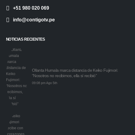
+51 980 020 069
info@contigotv.pe
NOTICIAS RECIENTES
Ollanta Humala marca distancia de Keiko Fujimori:
“Nosotros no recibimos, ella sí recibió”
09:08 pm Ago 5th