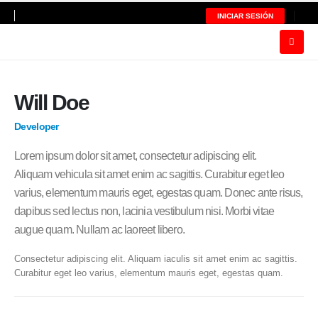
INICIAR SESIÓN
Will Doe
Developer
Lorem ipsum dolor sit amet, consectetur adipiscing elit.
Aliquam
vehicula
sit amet enim ac sagittis. Curabitur eget leo
varius, elementum mauris eget, egestas quam. Donec ante risus,
dapibus sed lectus non, lacinia vestibulum nisi. Morbi vitae
augue quam. Nullam ac laoreet libero.
Consectetur adipiscing elit. Aliquam iaculis sit amet enim ac sagittis.
Curabitur eget leo varius, elementum mauris eget, egestas quam.