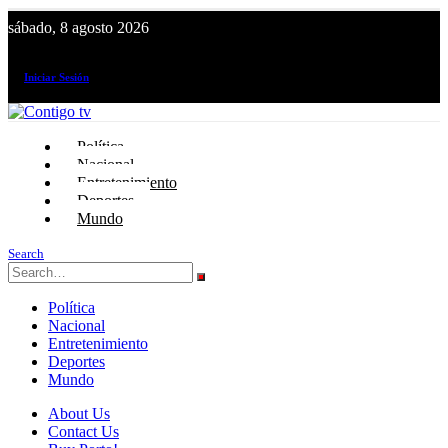
sábado, 8 agosto 2026
¡El canal de todos los peruanos!
Iniciar Sesión
Política
Nacional
Entretenimiento
Deportes
Mundo
Search
Política
Nacional
Entretenimiento
Deportes
Mundo
About Us
Contact Us