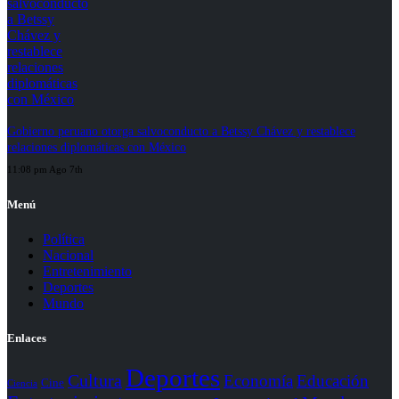
Gobierno peruano otorga salvoconducto a Betssy Chávez y restablece
relaciones diplomáticas con México
11:08 pm Ago 7th
Menú
Política
Nacional
Entretenimiento
Deportes
Mundo
Enlaces
Deportes
Cultura
Economía
Educación
Cine
Ciencia