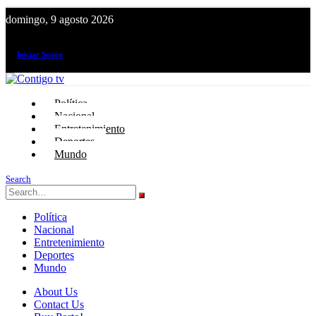
domingo, 9 agosto 2026
¡El canal de todos los peruanos!
Iniciar Sesión
Política
Nacional
Entretenimiento
Deportes
Mundo
Search
Política
Nacional
Entretenimiento
Deportes
Mundo
About Us
Contact Us