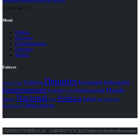
relaciones diplomáticas con México
11:08 pm Ago 7th
Menú
Política
Nacional
Entretenimiento
Deportes
Mundo
Enlaces
Deportes
Cultura
Economía
Educación
Cine
Ciencia
Entretenimiento
Mundo
Internacional
Farándula
Gear
Nacional
Política
Salud
Perú
Sin categoría
Música
Últimas noticias
Tecnología
CONTIGO TV PERU S.A.C - CONTIGO TV © 2025 Todos los derechos Reservados.