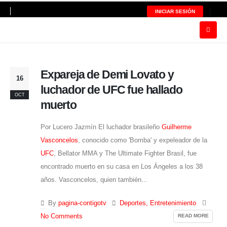
INICIAR SESIÓN
Expareja de Demi Lovato y
16
luchador de UFC fue hallado
OCT
muerto
Por Lucero Jazmín El luchador brasileño
Guilherme
Vasconcelos
, conocido como 'Bomba' y expeleador de la
UFC
, Bellator MMA y The Ultimate Fighter Brasil, fue
encontrado muerto en su casa en Los Ángeles a los 38
años. Vasconcelos, quien también...
By
pagina-contigotv
Deportes
,
Entretenimiento
READ MORE
No Comments