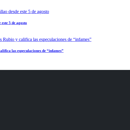
 este 5 de agosto
alifica las especulaciones de “infames”