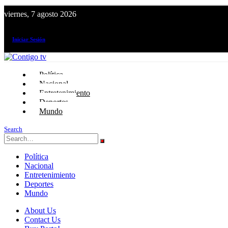
viernes, 7 agosto 2026
¡El canal de todos los peruanos!
Iniciar Sesión
Política
Nacional
Entretenimiento
Deportes
Mundo
Search
Política
Nacional
Entretenimiento
Deportes
Mundo
About Us
Contact Us