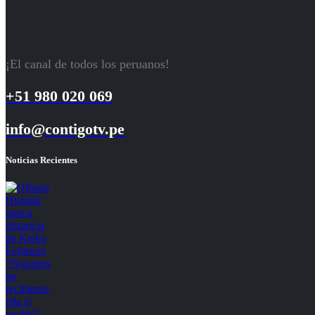
¡El canal de todos los peruanos!
+51 980 020 069
info@contigotv.pe
Noticias Recientes