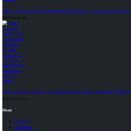
Ollanta Humala marca distancia de Keiko Fujimori: “Nosotros no recibimos, el
09:08 pm Ago 5th
Keiko Fujimori recibe con “corazones abiertos” al papa León XIV: “Será un m
09:08 pm Ago 5th
Menú
Política
Nacional