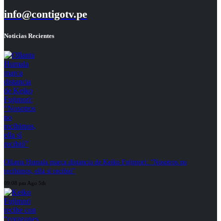
info@contigotv.pe
Noticias Recientes
Ollanta Humala marca distancia de Keiko Fujimori: “Nosotros no
recibimos, ella sí recibió”
09:08 pm Ago 5th