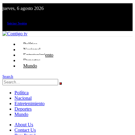
jueves, 6 agosto 2026
¡El canal de todos los peruanos!
Iniciar Sesión
Política
Nacional
Entretenimiento
Deportes
Mundo
Search
Política
Nacional
Entretenimiento
Deportes
Mundo
About Us
Contact Us