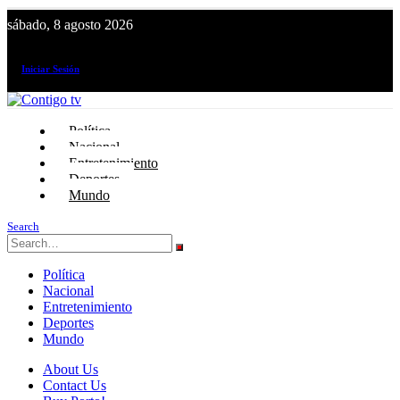
sábado, 8 agosto 2026
¡El canal de todos los peruanos!
Iniciar Sesión
Política
Nacional
Entretenimiento
Deportes
Mundo
Search
Política
Nacional
Entretenimiento
Deportes
Mundo
About Us
Contact Us