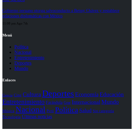
Gobierno peruano otorga salvoconducto a Betssy Chávez y restablece
relaciones diplomáticas con México
11:08 pm Ago 7th
Menú
Política
Nacional
Entretenimiento
Deportes
Mundo
Enlaces
Deportes
Cultura
Economía
Educación
Cine
Ciencia
Entretenimiento
Mundo
Internacional
Farándula
Gear
Nacional
Política
Salud
Perú
Sin categoría
Música
Últimas noticias
Tecnología