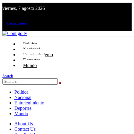
viernes, 7 agosto 2026
¡El canal de todos los peruanos!
Iniciar Sesión
Política
Nacional
Entretenimiento
Deportes
Mundo
Search
Política
Nacional
Entretenimiento
Deportes
Mundo
About Us
Contact Us