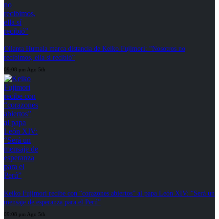
Ollanta Humala marca distancia de Keiko Fujimori: “Nosotros no
recibimos, ella sí recibió”
09:08 pm Ago 5th
Keiko Fujimori recibe con “corazones abiertos” al papa León XIV: “Será un
mensaje de esperanza para el Perú”
09:08 pm Ago 5th