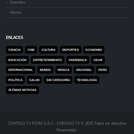
Deportes
Mundo
ENLACES
CIENCIA
CINE
CULTURA
DEPORTES
ECONOMÍA
EDUCACIÓN
ENTRETENIMIENTO
FARÁNDULA
GEAR
INTERNACIONAL
MUNDO
MÚSICA
NACIONAL
PERÚ
POLÍTICA
SALUD
SIN CATEGORÍA
TECNOLOGÍA
ÚLTIMAS NOTICIAS
CONTIGO TV PERU S.A.C - CONTIGO TV © 2025 Todos los derechos
Reservados.