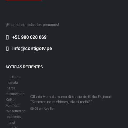
¡El canal de todos los peruanos!
+51 980 020 069
info@contigotv.pe
NOTICIAS RECIENTES
Ollanta Humala marca distancia de Keiko Fujimori:
“Nosotros no recibimos, ella sí recibió”
09:08 pm Ago 5th