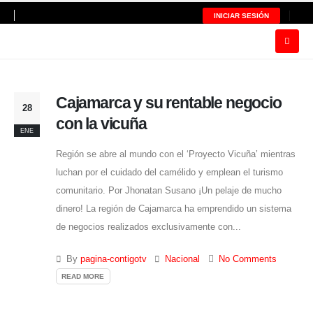
INICIAR SESIÓN
Cajamarca y su rentable negocio
28
con la vicuña
ENE
Región se abre al mundo con el ‘Proyecto Vicuña’ mientras
luchan por el cuidado del camélido y emplean el turismo
comunitario. Por Jhonatan Susano ¡Un pelaje de mucho
dinero! La región de Cajamarca ha emprendido un sistema
de negocios realizados exclusivamente con...
By
pagina-contigotv
Nacional
No Comments
READ MORE