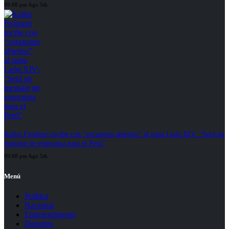
09:08 pm Ago 5th
Keiko Fujimori recibe con “corazones abiertos” al papa León XIV: “Será un
mensaje de esperanza para el Perú”
09:08 pm Ago 5th
Menú
Política
Nacional
Entretenimiento
Deportes