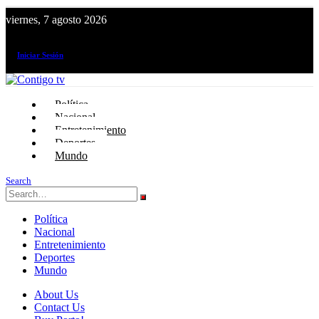
viernes, 7 agosto 2026
¡El canal de todos los peruanos!
Iniciar Sesión
Política
Nacional
Entretenimiento
Deportes
Mundo
Search
Política
Nacional
Entretenimiento
Deportes
Mundo
About Us
Contact Us