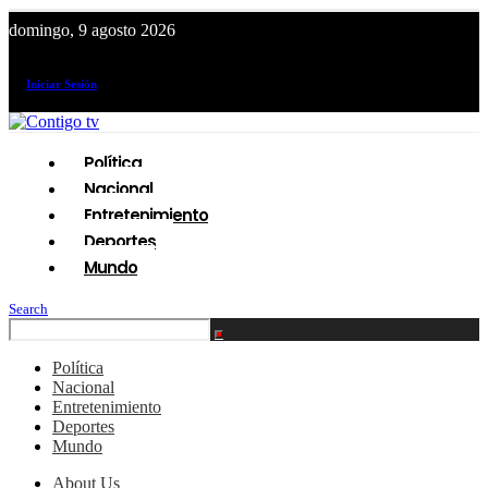
domingo, 9 agosto 2026
¡El canal de todos los peruanos!
Iniciar Sesión
Política
Nacional
Entretenimiento
Deportes
Mundo
Search
Política
Nacional
Entretenimiento
Deportes
Mundo
About Us