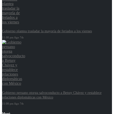
Gobierno plantea trasladar la mayoría de feriados a los viernes
11:08 pm Ago 7th
Gobierno peruano otorga salvoconducto a Betssy Chávez y restablece
relaciones diplomáticas con México
11:08 pm Ago 7th
Menú