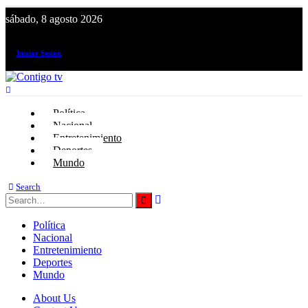
sábado, 8 agosto 2026
¡El canal de todos los peruanos!
Iniciar Sesión
Política
Nacional
Entretenimiento
Deportes
Mundo
Search
Política
Nacional
Entretenimiento
Deportes
Mundo
About Us