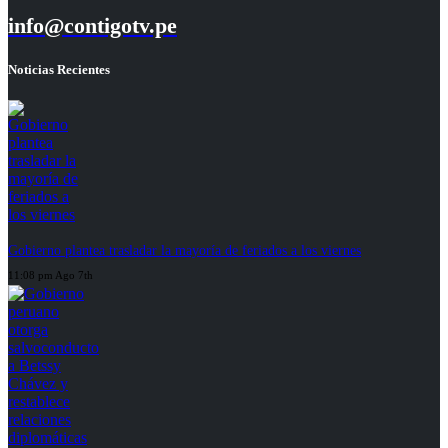
info@contigotv.pe
Noticias Recientes
Gobierno plantea trasladar la mayoría de feriados a los viernes
11:08 pm Ago 7th