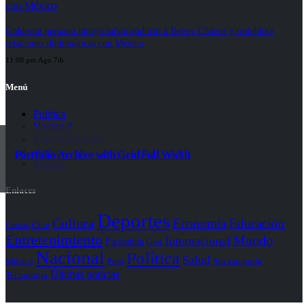
Gobierno peruano otorga salvoconducto a Betssy Chávez y restablece
relaciones diplomáticas con México
11:08 pm Ago 7th
Menú
Política
Nacional
Entretenimiento
Deportes
Portfolio Archive with Grid Full Width
Mundo
Enlaces
Deportes
Cultura
Economía
Educación
Cine
Ciencia
Entretenimiento
Mundo
Internacional
Farándula
Gear
Nacional
Política
Salud
Perú
Sin categoría
Música
Últimas noticias
Tecnología