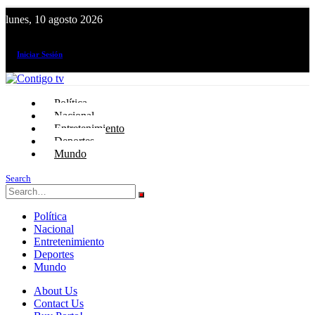
lunes, 10 agosto 2026
¡El canal de todos los peruanos!
Iniciar Sesión
Política
Nacional
Entretenimiento
Deportes
Mundo
Search
Política
Nacional
Entretenimiento
Deportes
Mundo
About Us
Contact Us