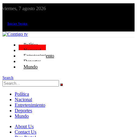
viernes, 7 agosto 2026
¡El canal de todos los peruanos!
Iniciar Sesión
Política
Nacional
Entretenimiento
Deportes
Mundo
Search
Política
Nacional
Entretenimiento
Deportes
Mundo
About Us
Contact Us