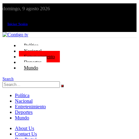
domingo, 9 agosto 2026
¡El canal de todos los peruanos!
Iniciar Sesión
Política
Nacional
Entretenimiento
Deportes
Mundo
Search
Política
Nacional
Entretenimiento
Deportes
Mundo
About Us
Contact Us