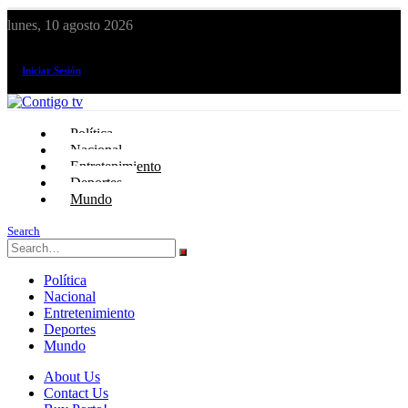
lunes, 10 agosto 2026
¡El canal de todos los peruanos!
Iniciar Sesión
Política
Nacional
Entretenimiento
Deportes
Mundo
Search
Política
Nacional
Entretenimiento
Deportes
Mundo
About Us
Contact Us