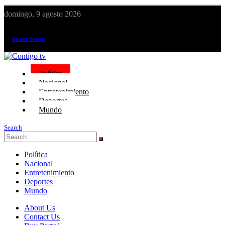
domingo, 9 agosto 2026
¡El canal de todos los peruanos!
Iniciar Sesión
Política
Nacional
Entretenimiento
Deportes
Mundo
Search
Política
Nacional
Entretenimiento
Deportes
Mundo
About Us
Contact Us