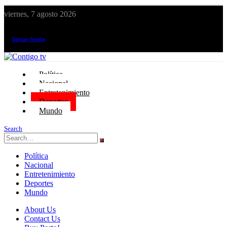
viernes, 7 agosto 2026
¡El canal de todos los peruanos!
Iniciar Sesión
Política
Nacional
Entretenimiento
Deportes
Mundo
Search
Política
Nacional
Entretenimiento
Deportes
Mundo
About Us
Contact Us